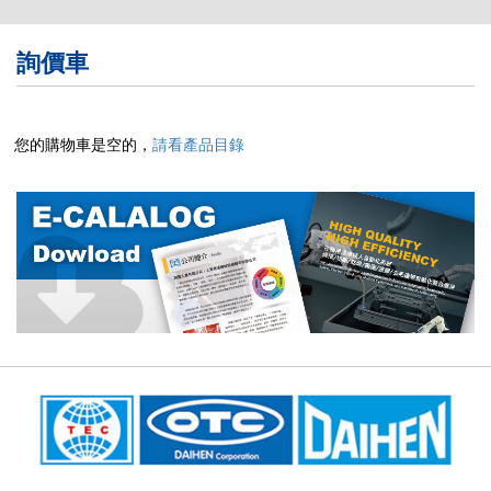
繁體版
詢價車
簡体版
English
您的購物車是空的，
請看產品目錄