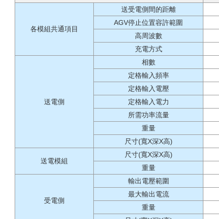
送受電側間的距離
AGV停止位置容許範圍
各模組共通項目
高周波數
充電方式
相數
定格輸入頻率
定格輸入電壓
送電側
定格輸入電力
所需功率流量
重量
尺寸(寬X深X高)
尺寸(寬X深X高)
送電模組
重量
輸出電壓範圍
最大輸出電流
受電側
重量