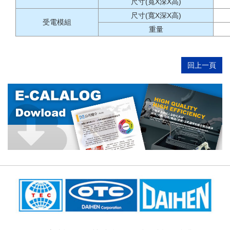
尺寸(寬X深X高)
尺寸(寬X深X高)
受電模組
重量
回上一頁