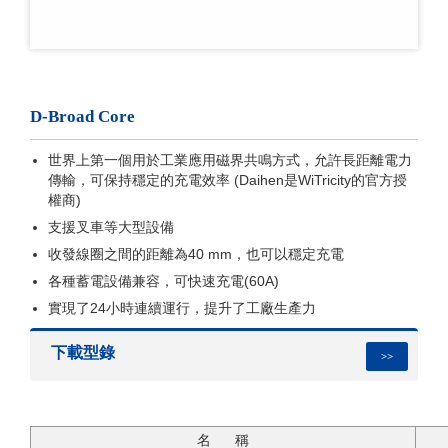
D-Broad Core
世界上第一個用於工業應用磁界共鳴方式，允許長距離電力
傳輸，可保持穩定的充電效率 (Daihen是WiTricity的官方授
權商)
支援叉車等大型設備
收發線圈之間的距離為40 mm，也可以穩定充電
各種蓄電設備兼容，可快速充電(60A)
實現了24小時連續運行，提升了工廠生產力
下載型錄
>>
名 稱