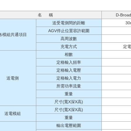
名 稱
D-Broad
送受電側間的距離
3
AGV停止位置容許範圍
各模組共通項目
高周波數
充電方式
定電
相數
定格輸入頻率
定格輸入電壓
送電側
定格輸入電力
所需功率流量
重量
尺寸(寬X深X高)
尺寸(寬X深X高)
送電模組
重量
輸出電壓範圍