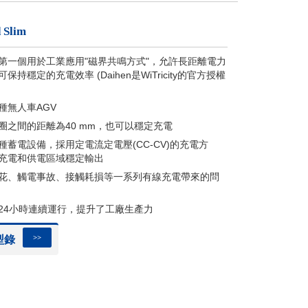
 Slim
第一個用於工業應用"磁界共鳴方式"，允許長距離電力
保持穩定的充電效率 (Daihen是WiTricity的官方授權
種無人車AGV
圈之間的距離為40 mm，也可以穩定充電
種蓄電設備，採用定電流定電壓(CC-CV)的充電方
充電和供電區域穩定輸出
花、觸電事故、接觸耗損等一系列有線充電帶來的問
24小時連續運行，提升了工廠生產力
>>
型錄