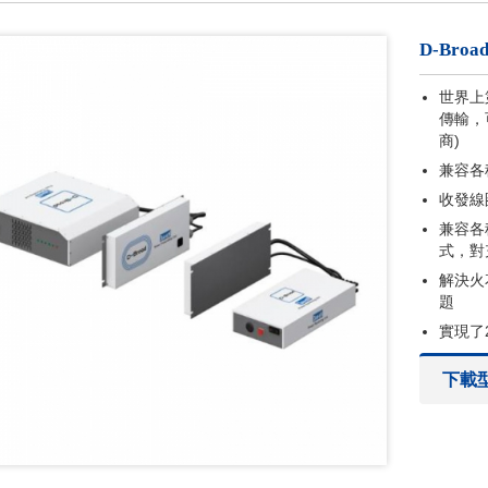
D-Broad
世界上
傳輸，可
商)
兼容各
收發線
兼容各
式，對
解決火
題
實現了
下載