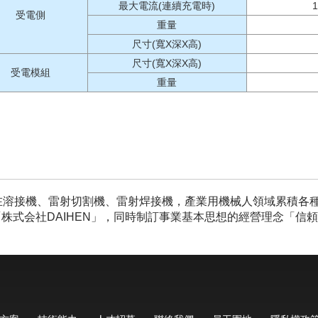
最大電流(連續充電時)
1
受電側
重量
尺寸(寬X深X高)
尺寸(寬X深X高)
受電模組
重量
在溶接機、雷射切割機、雷射焊接機，產業用機械人領域累積各種
「株式会社DAIHEN」，同時制訂事業基本思想的經營理念「信
。