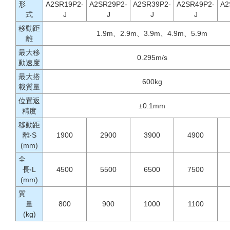
形
A2SR19P2-
A2SR29P2-
A2SR39P2-
A2SR49P2-
A2
式
J
J
J
J
移動距
1.9m、2.9m、3.9m、4.9m、5.9m
離
最大移
0.295m/s
動速度
最大搭
600kg
載質量
位置返
±0.1mm
精度
移動距
離‧S
1900
2900
3900
4900
(mm)
全
長‧L
4500
5500
6500
7500
(mm)
質
量
800
900
1000
1100
(kg)