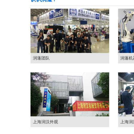
润蓬团队
润蓬机
上海润汉外观
上海润