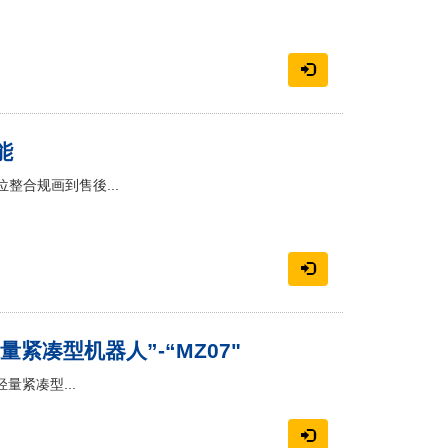
能
整合规画到售後...
量紧凑型机器人”-“MZ07"
量紧凑型...